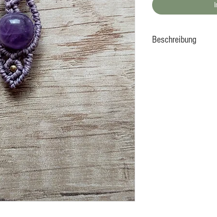
Beschreibung
Der Amethyst wirkt
Herz, zudem verbess
Konzentrationsfähi
verhilft Amethyst 
Schlaf, da er vor A
stabilisiert den Blu
niedrig.
Hier findest du da
Die Kette besitzt e