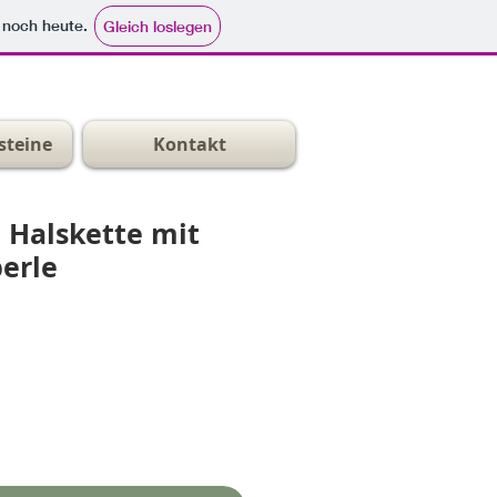
e noch heute.
Gleich loslegen
steine
Kontakt
Halskette mit
erle