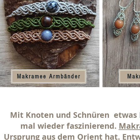
Makramee Armbänder
Mak
Mit Knoten und Schnüren etwas Er
mal wieder faszinierend.
Mak
Ursprung aus dem Orient hat. Entw