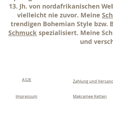
13. Jh. von nordafrikanischen We
vielleicht nie zuvor. Meine
Sc
trendigen Bohemian Style bzw. 
Schmuck
spezialisiert. Meine Sc
und versc
AGB
Zahlung und Versan
Impressum
Makramee Ketten