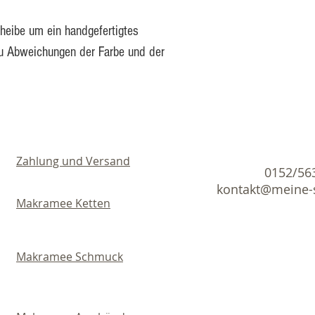
Problemsituationen 
cheibe um ein handgefertigtes
Alle Ketten besitze
zu Abweichungen der Farbe und der
Verschluß, das heiß
der Länge angepas
Zahlung und Versand
0152/56
kontakt@meine-
Makramee Ketten
Makramee Schmuck