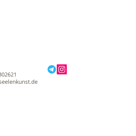
die Konfliktbereitschaft.
n einen Schiebeknoten als
t die Kette kann individuell in
st werden.
302621
seelenkunst.de