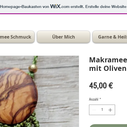
m Homepage-Baukasten von
.com
erstellt. Erstelle deine Websit
mee Schmuck
Über Mich
Garne & Heil
Makramee
mit Oliven
Preis
45,00 €
Anzahl
*