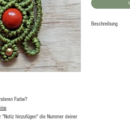
Beschreibung
Im Mittelpunkt die
könnt ihr eine Oliv
Olivenholz ist rein
getrocknet und sta
viel liebe in Bayer
Die Holzscheibe wir
Heilstein. Roter Ja
anderen Farbe?
Zufriedenheit und V
eine
Blockaden und äuße
er "Notiz hinzufügen" die Nummer deiner
er mehr Mut sowie W