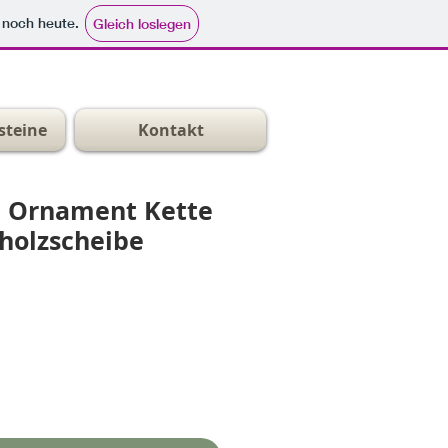
e noch heute.
Gleich loslegen
steine
Kontakt
 Ornament Kette
holzscheibe